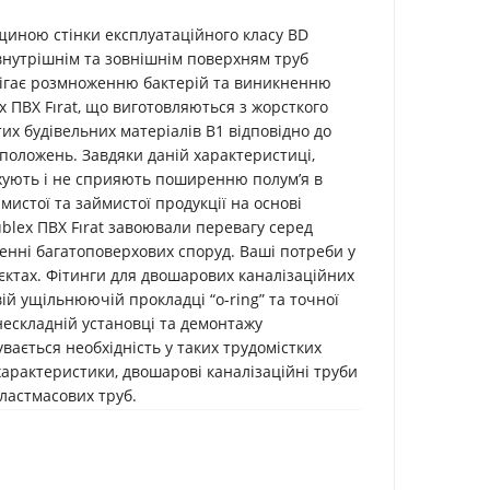
вщиною стінки експлуатаційного класу BD
 внутрішнім та зовнішнім поверхням труб
бігає розмноженню бактерій та виникненню
x ПВХ Fırat, що виготовляються з жорсткого
их будівельних матеріалів B1 відповідно до
оложень. Завдяки даній характеристиці,
лахують і не сприяють поширенню полум’я в
мистої та займистої продукції на основі
Dublex ПВХ Fırat завоювали перевагу серед
денні багатоповерхових споруд. Ваші потреби у
’єктах. Фітинги для двошарових каналізаційних
ій ущільнюючій прокладці “o-ring” та точної
нескладній установці та демонтажу
вається необхідність у таких трудомістких
характеристики, двошарові каналізаційні труби
пластмасових труб.