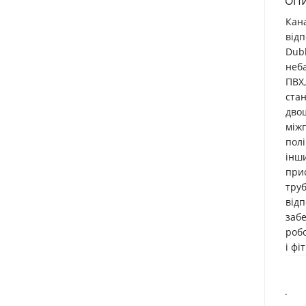
ОП
Кана
відп
Dub
неба
ПВХ,
ста
двош
міжп
полі
інши
прис
труб
відп
забе
робо
і фі
.