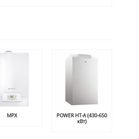
Х
POWER HT-A (430-650
Труба Firat
кВт)
фоль