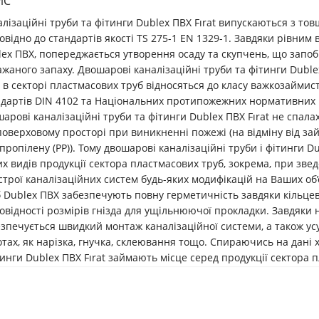
ИС
лізаційні труби та фітинги Dublex ПВХ Fırat випускаються з то
овідно до стандартів якості TS 275-1 EN 1329-1. Завдяки рівним
lex ПВХ, попереджається утворення осаду та скупчень, що запо
жаного запаху. Двошарові каналізаційні труби та фітинги Duble
 в секторі пластмасових труб відносяться до класу важкозаймист
ндартів DIN 4102 та Національних протипожежних нормативних п
арові каналізаційні труби та фітинги Dublex ПВХ Fırat не спа
оверховому просторі при виникненні пожежі (на відміну від зай
пропілену (PP)). Тому двошарові каналізаційні труби і фітинги 
х видів продукції сектора пластмасових труб, зокрема, при зве
трої каналізаційних систем будь-яких модифікацій на Ваших об
 Dublex ПВХ забезпечують повну герметичність завдяки кільцев
овідності розмірів гнізда для ущільнюючої прокладки. Завдяки 
зпечується швидкий монтаж каналізаційної системи, а також усу
тах, як нарізка, гнучка, склеювання тощо. Спираючись на дані 
тинги Dublex ПВХ Fırat займають місце серед продукції сектора 