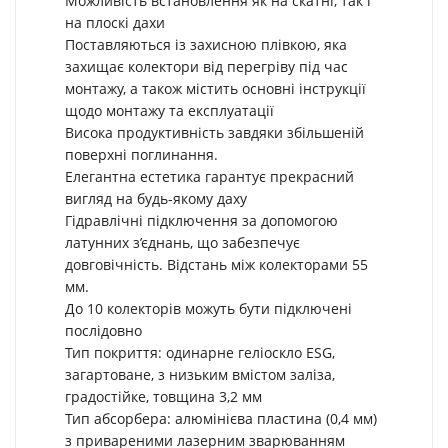
Можливість встановлення як на скатні, так і
на плоскі дахи
Поставляються із захисною плівкою, яка
захищає колектори від перегріву під час
монтажу, а також містить основні інструкції
щодо монтажу та експлуатації
Висока продуктивність завдяки збільшеній
поверхні поглинання.
Елегантна естетика гарантує прекрасний
вигляд на будь-якому даху
Гідравлічні підключення за допомогою
латунних з’єднань, що забезпечує
довговічність. Відстань між колекторами 55
мм.
До 10 колекторів можуть бути підключені
послідовно
Тип покриття: одинарне геліоскло ESG,
загартоване, з низьким вмістом заліза,
градостійке, товщина 3,2 мм
Тип абсорбера: алюмінієва пластина (0,4 мм)
з привареними лазерним зварюванням