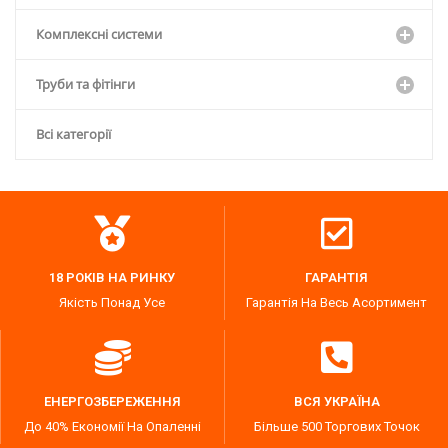
Комплексні системи
Труби та фітінги
Всі категорії
18 РОКІВ НА РИНКУ
ГАРАНТІЯ
Якість Понад Усе
Гарантія На Весь Асортимент
ЕНЕРГОЗБЕРЕЖЕННЯ
ВСЯ УКРАЇНА
До 40% Економії На Опаленні
Більше 500 Торгових Точок