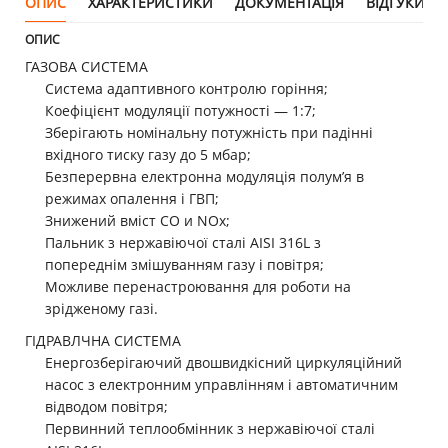
ОПИС
ХАРАКТЕРИСТИКИ
ДОКУМЕНТАЦІЯ
ВІДГУКИ (0)
ОПИС
ГАЗОВА СИСТЕМА
Система адаптивного контролю горіння;
Коефіцієнт модуляції потужності — 1:7;
Зберігають номінальну потужність при падінні
вхідного тиску газу до 5 мбар;
Безперервна електронна модуляція полум’я в
режимах опалення і ГВП;
Знижений вміст СО и NOx;
Пальник з нержавіючої сталі AISI 316L з
попереднім змішуванням газу і повітря;
Можливе перенастроювання для роботи на
зрідженому газі.
ГІДРАВЛЧНА СИСТЕМА
Енергозберігаючий двошвидкісний циркуляційний
насос з електронним управлінням і автоматичним
відводом повітря;
Первинний теплообмінник з нержавіючої сталі