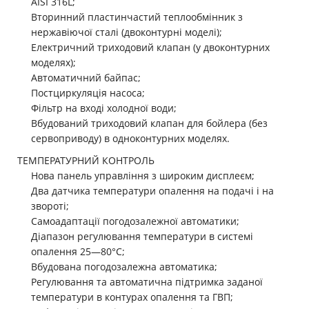
AISI 316L;
Вторинний пластинчастий теплообмінник з
нержавіючої сталі (двоконтурні моделі);
Електричний триходовий клапан (у двоконтурних
моделях);
Автоматичний байпас;
Постциркуляція насоса;
Фільтр на вході холодної води;
Вбудований триходовий клапан для бойлера (без
сервоприводу) в одноконтурних моделях.
ТЕМПЕРАТУРНИЙ КОНТРОЛЬ
Нова панель управління з широким дисплеєм;
Два датчика температури опалення на подачі і на
звороті;
Самоадаптації погодозалежної автоматики;
Діапазон регулювання температури в системі
опалення 25—80°С;
Вбудована погодозалежна автоматика;
Регулювання та автоматична підтримка заданої
температури в контурах опалення та ГВП;