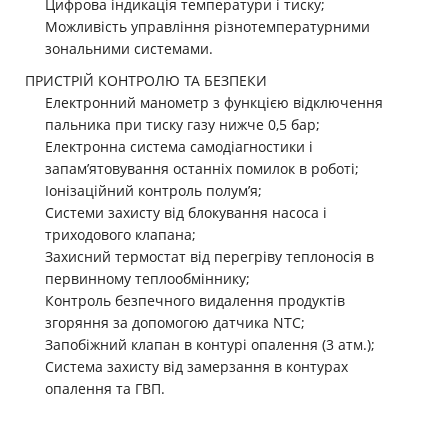
Цифрова індикація температури і тиску;
Можливість управління різнотемпературними
зональними системами.
ПРИСТРІЙ КОНТРОЛЮ ТА БЕЗПЕКИ
Електронний манометр з функцією відключення
пальника при тиску газу нижче 0,5 бар;
Електронна система самодіагностики і
запам’ятовування останніх помилок в роботі;
Іонізаційний контроль полум’я;
Системи захисту від блокування насоса і
триходового клапана;
Захисний термостат від перегріву теплоносія в
первинному теплообміннику;
Контроль безпечного видалення продуктів
згоряння за допомогою датчика NTC;
Запобіжний клапан в контурі опалення (3 атм.);
Система захисту від замерзання в контурах
опалення та ГВП.