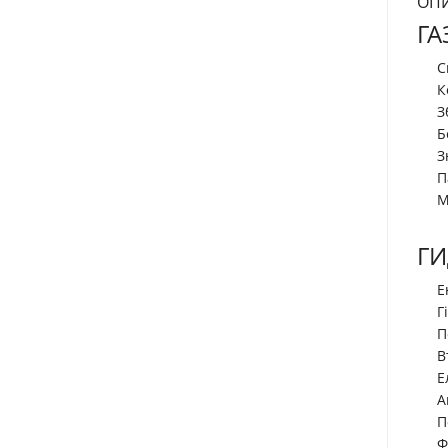
ОП
ГА
С
К
З
Б
З
П
М
ГИ
Е
Г
П
В
Е
А
П
Ф