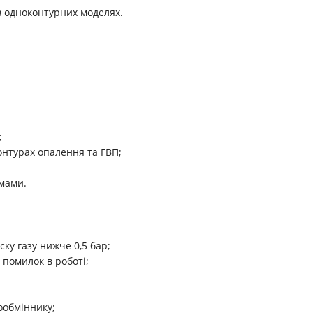
в одноконтурних моделях.
;
онтурах опалення та ГВП;
мами.
у газу нижче 0,5 бар;
 помилок в роботі;
ообміннику;