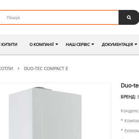
Е КУПИТИ
О КОМПАНІЇ
НАШ СЕРВІС
ДОКУМЕНТАЦІЯ
КОТЛИ
DUO-TEC COMPACT Е
Duo-te
БРЕНД:
Конденс
* Компа
* Економ