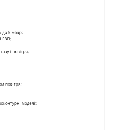
у до 5 мбар;
і ГВП;
азу і повітря;
м повітря;
оконтурні моделі);