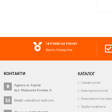
0 кВт)
PMC-S
BPI
18 РОКІВ НА РИНКУ
Якість Понад Усе
КАТАЛОГ
КОНТАКТИ
Газові котли
Адреса: м. Харків
вул. Маршала Конєва, 4,
Електричні котли
Комплексні систем
Email :
sales@hot-well.com
Труби та фітінги