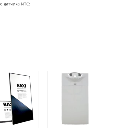
ю датчика NTC;