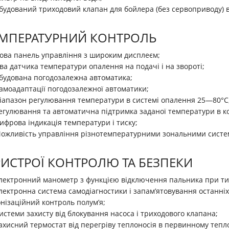
будований триходовий клапан для бойлера (без сервоприводу) 
МПЕРАТУРНИЙ КОНТРОЛЬ
ова панель управління з широким дисплеєм;
ва датчика температури опалення на подачі і на звороті;
будована погодозалежна автоматика;
амоадаптації погодозалежної автоматики;
іапазон регулювання температури в системі опалення 25—80°С
егулювання та автоматична підтримка заданої температури в к
ифрова індикація температури і тиску;
ожливість управління різнотемпературними зональними систе
ИСТРОЇ КОНТРОЛЮ ТА БЕЗПЕКИ
лектронний манометр з функцією відключення пальника при тиск
лектронна система самодіагностики і запам’ятовування останніх
онізаційний контроль полум’я;
истеми захисту від блокування насоса і триходового клапана;
ахисний термостат від перегріву теплоносія в первинному тепл