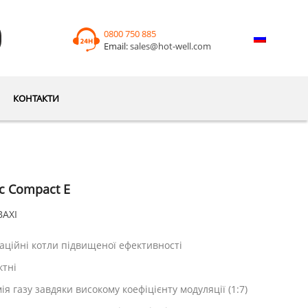
0800 750 885
Email:
sales@hot-well.com
КОНТАКТИ
c Compact Е
BAXI
аційні котли підвищеної ефективності
ктні
ія газу завдяки високому коефіцієнту модуляції (1:7)