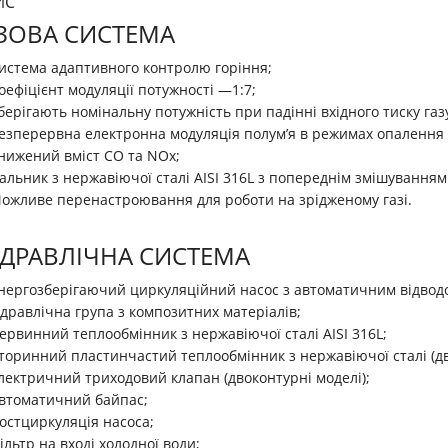
ИС
ЗОВА СИСТЕМА
истема адаптивного контролю горіння;
оефіцієнт модуляції потужності —1:7;
берігають номінальну потужність при падінні вхідного тиску газ
езперервна електронна модуляція полум’я в режимах опалення 
нижений вміст СО та NOx;
альник з нержавіючої сталі AISI 316L з попереднім змішуванням г
ожливе перенастроювання для роботи на зрідженому газі.
ДРАВЛІЧНА СИСТЕМА
нергозберігаючий циркуляційний насос з автоматичним відводо
ідравлічна група з композитних матеріалів;
ервинний теплообмінник з нержавіючої сталі AISI 316L;
торинний пластинчастий теплообмінник з нержавіючої сталі (дв
лектричний триходовий клапан (двоконтурні моделі);
втоматичний байпас;
остциркуляція насоса;
ільтр на вході холодної води;