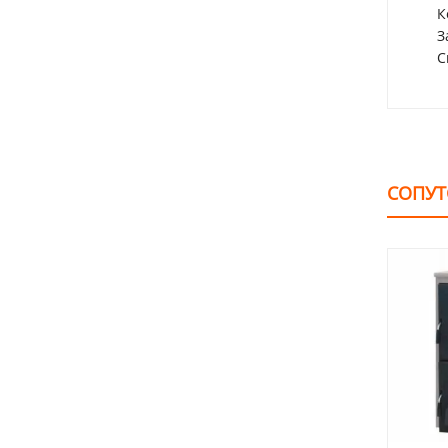
К
З
С
СОПУТ